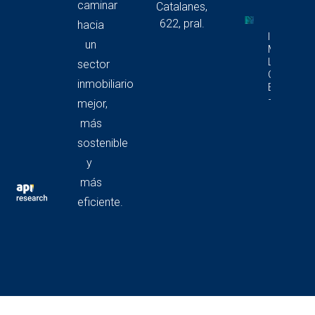
caminar
Catalanes,
622, pral.
hacia
Informe D
un
Mercado 
Locales
sector
Comercia
inmobiliario
En Catalu
– 4T 2025
mejor,
más
sostenible
y
más
eficiente.