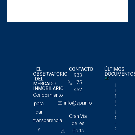
EL
CONTACTO
ÚLTIMOS
OBSERVATORIO
DOCUMENTO
933
DEL
175
MERCADO
Informe
INMOBILARIO
462
Del
Conocimiento
Mercado
De
info@api.info
para
Trasteros
dar
En
Gran Via
Cataluña
transparencia
de les
– 4T
y
2025
Corts