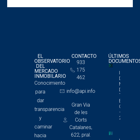
EL
CONTACTO
ÚLTIMOS
OBSERVATORIO
DOCUMENTO
933
DEL
175
MERCADO
Informe
INMOBILARIO
462
Del
Conocimiento
Mercado
De
info@api.info
para
Trasteros
dar
En
Gran Via
Cataluña
transparencia
de les
– 4T
y
2025
Corts
caminar
Catalanes,
622, pral.
hacia