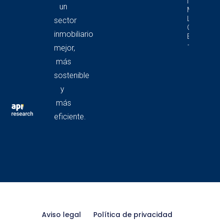
Informe D
un
Mercado 
Locales
sector
Comercia
inmobiliario
En Catalu
– 4T 2025
mejor,
más
sostenible
y
más
eficiente.
Aviso legal
Política de privacidad