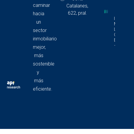
caminar
Catalanes,
622, pral.
hacia
Informe D
un
Mercado 
Locales
sector
Comercia
inmobiliario
En Catalu
– 4T 2025
mejor,
más
sostenible
y
más
eficiente.