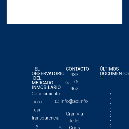
EL
CONTACTO
ÚLTIMOS
OBSERVATORIO
DOCUMENTO
933
DEL
175
MERCADO
Informe
INMOBILARIO
462
Del
Conocimiento
Mercado
De
info@api.info
para
Trasteros
dar
En
Gran Via
Cataluña
transparencia
de les
– 4T
y
2025
Corts