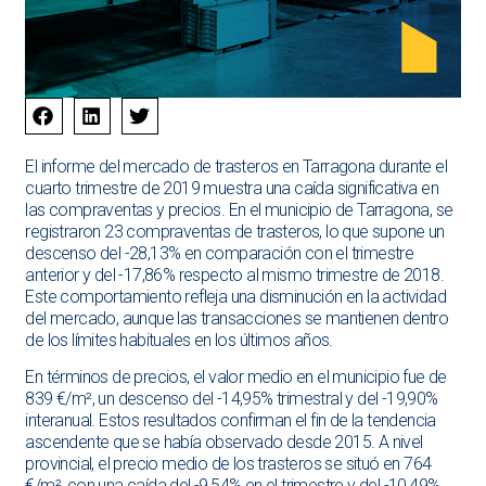
El informe del mercado de trasteros en Tarragona durante el
cuarto trimestre de 2019 muestra una caída significativa en
las compraventas y precios. En el municipio de Tarragona, se
registraron 23 compraventas de trasteros, lo que supone un
descenso del -28,13% en comparación con el trimestre
anterior y del -17,86% respecto al mismo trimestre de 2018.
Este comportamiento refleja una disminución en la actividad
del mercado, aunque las transacciones se mantienen dentro
de los límites habituales en los últimos años.
En términos de precios, el valor medio en el municipio fue de
839 €/m², un descenso del -14,95% trimestral y del -19,90%
interanual. Estos resultados confirman el fin de la tendencia
ascendente que se había observado desde 2015. A nivel
provincial, el precio medio de los trasteros se situó en 764
€/m², con una caída del -9,54% en el trimestre y del -10,49%