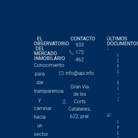
EL
CONTACTO
ÚLTIMOS
OBSERVATORIO
DOCUMENTO
933
DEL
175
MERCADO
Informe
INMOBILARIO
462
Del
Conocimiento
Mercado
De
info@api.info
para
Trasteros
dar
En
Gran Via
Cataluña
transparencia
de les
– 4T
y
2025
Corts
caminar
Catalanes,
622, pral.
hacia
Informe D
un
Mercado 
Locales
sector