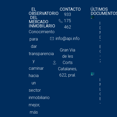
EL
CONTACTO
ÚLTIMOS
OBSERVATORIO
DOCUMENTO
933
DEL
175
MERCADO
Informe
INMOBILARIO
462
Del
Conocimiento
Mercado
De
info@api.info
para
Trasteros
dar
En
Gran Via
Cataluña
transparencia
de les
– 4T
y
2025
Corts
caminar
Catalanes,
622, pral.
hacia
Informe D
un
Mercado 
Locales
sector
Comercia
inmobiliario
En Catalu
– 4T 2025
mejor,
más