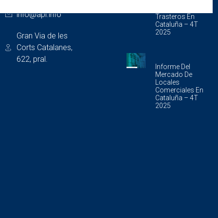
Informe Del
Mercado De
info@api.info
Trasteros En
Cataluña – 4T
2025
Gran Via de les
Corts Catalanes,
622, pral.
Informe Del
Mercado De
Locales
Comerciales En
Cataluña – 4T
2025