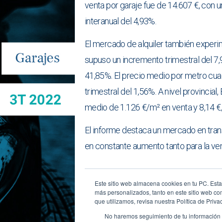
venta por garaje fue de 14.607 €, con 
interanual del 4,93%.
El mercado de alquiler también experim
supuso un incremento trimestral del 7,
41,85%. El precio medio por metro cuad
trimestral del 1,56%. A nivel provincial
medio de 1.126 €/m² en venta y 8,14 €/
El informe destaca un mercado en trans
en constante aumento tanto para la ven