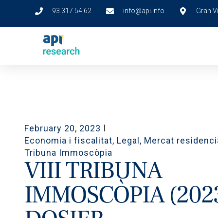
93 317 54 62
info@api.info
Gran Vi
February 20, 2023
Economia i fiscalitat
,
Legal
,
Mercat residenci
Tribuna Immoscòpia
VIII TRIBUNA
IMMOSCÒPIA (2023