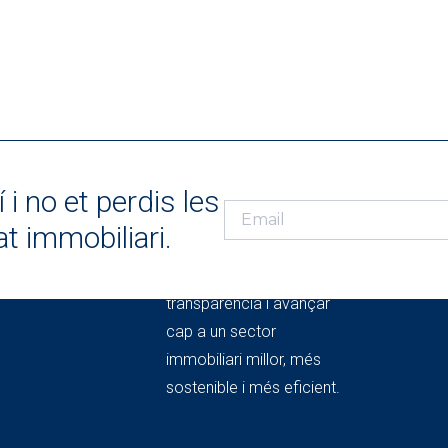
 i no et perdis les
t immobiliari.
L'OBSERVATORI DEL
MERCAT IMMOBILIARI
Coneixement per donar
transparència i avançar
cap a un sector
immobiliari millor, més
sostenible i més eficient.