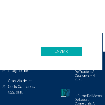
ENVIAR
CONTACTE
ÚLTIMES
PUBLICACIONS
933 175 462
Informe Del Mercat
info@api.info
De Trasters A
Catalunya – 4T
2025
Gran Via de les
Corts Catalanes,
622, pral.
Informe Del Mercat
De Locals
Comercials A