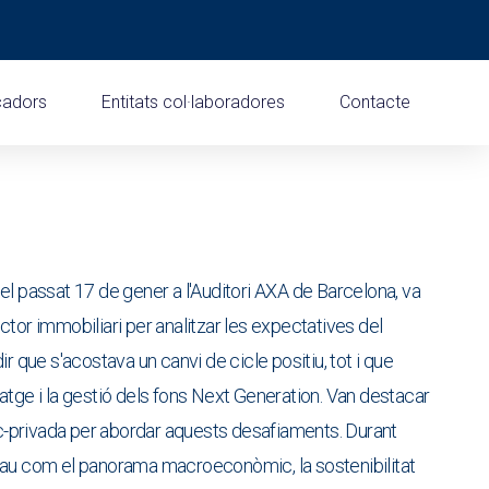
cadors
Entitats col·laboradores
Contacte
el passat 17 de gener a l'Auditori AXA de Barcelona, va
tor immobiliari per analitzar les expectatives del
r que s'acostava un canvi de cicle positiu, tot i que
atge i la gestió dels fons Next Generation. Van destacar
lic-privada per abordar aquests desafiaments. Durant
lau com el panorama macroeconòmic, la sostenibilitat