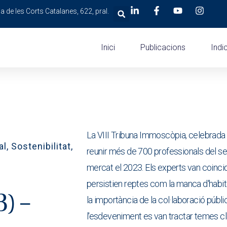
a de les Corts Catalanes, 622, pral.
Inici
Publicacions
Indi
La VIII Tribuna Immoscòpia, celebrada 
al
,
Sostenibilitat
,
reunir més de 700 professionals del sec
mercat el 2023. Els experts van coincidi
persistien reptes com la manca d'habit
) –
la importància de la col·laboració púb
l'esdeveniment es van tractar temes c