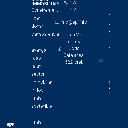
175
IMMOBILIARI
Informe
462
Coneixement
Del
Mercat
per
De
info@api.info
donar
Trasters
A
transparència
Gran Via
Catalunya
de les
– 1T
i
2026
Corts
avançar
Catalanes,
cap
622, pral.
a un
Informe
Del Merca
sector
De Local
immobiliari
Comercia
A
millor,
Catalunya
més
– 1T 2026
sostenible
i
més