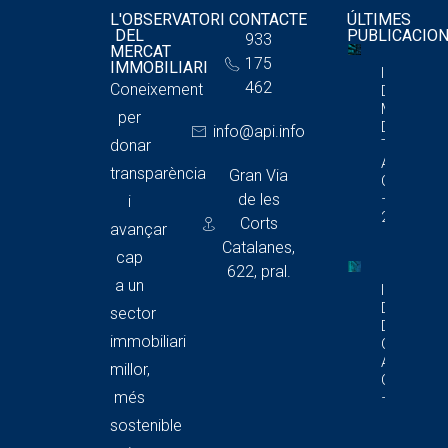
L'OBSERVATORI
CONTACTE
ÚLTIMES
DEL
PUBLICACIO
933
MERCAT
175
IMMOBILIARI
Informe
462
Coneixement
Del
Mercat
per
De
info@api.info
donar
Trasters
A
transparència
Gran Via
Catalunya
de les
– 1T
i
2026
Corts
avançar
Catalanes,
cap
622, pral.
a un
Informe
Del Merca
sector
De Local
immobiliari
Comercia
A
millor,
Catalunya
més
– 1T 2026
sostenible