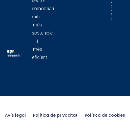
sector
De Local
immobiliari
Comercia
A
millor,
Catalunya
més
– 4T 2025
sostenible
i
més
eficient.
Avís legal
Política de privacitat
Política de cookies