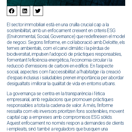
El sector immobiliari està en una cruïlla crucial cap a la
sostenibilitat, amb un enfocament creixent en criteris ESG
(Environmental, Social, Governance) que redefineixen el model
de negoci. Segons l'informe, en col·laboració amb Deloitte, els
temes ambientals, com el canvi climàtic i la pèrdua de
biodiversitat, impulsen l'adopció de pràctiques responsables,
fomentant l'eficiència energètica, l'economia circular i la
reducció d'emissions de carboni en edificis. En l'aspecte
social, aspectes com l'accessibilitat a l'habitatge i la creació
d'espais inclusius i saludables prenen importància per abordar
desigualtats i millorar la qualitat de vida en entorns urbans.
La governança se centra en la transparència i l'ètica
empresarial, amb regulacions que promouen pràctiques
responsables a tota la cadena de valor. A més, l'informe
ressalta com els inversors prioritzen fons sostenibles, movent
capital cap a empreses amb compromisos ESG sòlids.
Aquest enfocament no només respon a demandes de clients
i empleats, sinó també a reguladors que busquen una