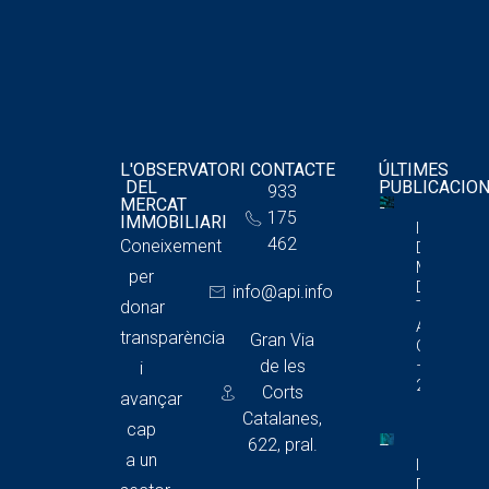
L'OBSERVATORI
CONTACTE
ÚLTIMES
DEL
PUBLICACIO
933
MERCAT
175
IMMOBILIARI
Informe
462
Coneixement
Del
Mercat
per
De
info@api.info
donar
Trasters
A
transparència
Gran Via
Catalunya
de les
– 4T
i
2025
Corts
avançar
Catalanes,
cap
622, pral.
a un
Informe
Del Merca