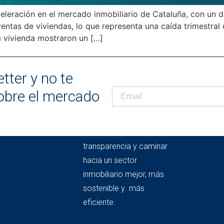
eleración en el mercado inmobiliario de Cataluña, con un d
ntas de viviendas, lo que representa una caída trimestral 
a vivienda mostraron un […]
tter y no te
obre el mercado
EL OBSERVATORIO DEL
MERCADO
INMOBILARIO
Conocimiento para dar
transparencia y caminar
hacia un sector
inmobiliario mejor, más
sostenible y más
eficiente.