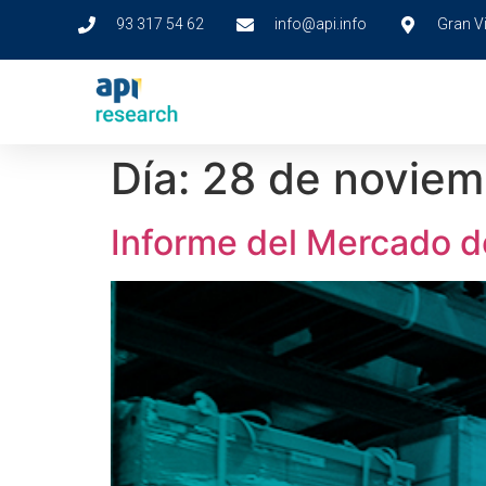
93 317 54 62
info@api.info
Gran Vi
Día:
28 de noviem
Informe del Mercado d