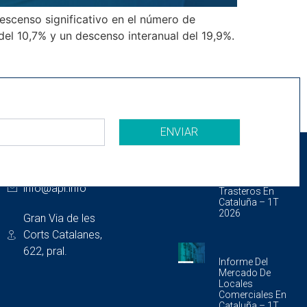
escenso significativo en el número de
del 10,7% y un descenso interanual del 19,9%.
ENVIAR
CONTACTO
ÚLTIMOS DOCUMENTOS
933 175 462
Informe Del
Mercado De
info@api.info
Trasteros En
Cataluña – 1T
2026
Gran Via de les
Corts Catalanes,
622, pral.
Informe Del
Mercado De
Locales
Comerciales En
Cataluña – 1T